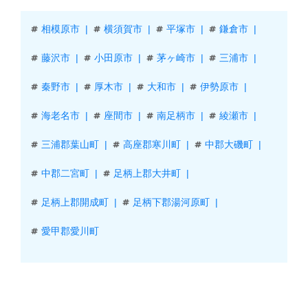
相模原市
横須賀市
平塚市
鎌倉市
藤沢市
小田原市
茅ヶ崎市
三浦市
秦野市
厚木市
大和市
伊勢原市
海老名市
座間市
南足柄市
綾瀬市
三浦郡葉山町
高座郡寒川町
中郡大磯町
中郡二宮町
足柄上郡大井町
足柄上郡開成町
足柄下郡湯河原町
愛甲郡愛川町