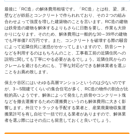
最後に「RC造」の解体費用相場です。「RC造」とは柱、梁、床、
壁などが鉄筋とコンクリートで作られれており、その２つの組み
合わせよって強度を増した建築物のことを言います。RC造の建物
は鉄骨造の建物を解体するよりもさらに日数を要し、作業も大掛
かりになります。そのため、解体費用は一般的な30～39坪の建物
でも坪単価7.0万円です。また、コンクリートを破壊する際の騒音
によって近隣住民に迷惑がかかってしまいますので、防音シート
などを利用するのはもちろんのこと、工事着工前の近隣住民への
説明に関しても丁寧にやる必要があるでしょう。近隣住民からの
クレームを避けるためにも、丁寧な対応ができる解体業者を選ぶ
ことをお薦め致します。
保土ケ谷区にはいわゆる高層マンションというのは少ないのです
が、3～5階建てくらいの集合住宅が多く、RC造の物件の割合が比
較的高いようです。解体によって発生した鉄骨やコンクリート塊
などを撤去運搬するための運搬費というのも解体費用に大きく影
響します。外注でトラックを手配する業者と、産業廃棄物収集運
搬業許可を有し自社で一括で行える業者がありますので、解体業
者を選ぶ際にはその点にも留意しておくと良いでしょう。