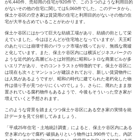
が6,440件、売却用の住宅が920件で、この３つのような利用目的
がないその他の住宅に関しては5,060件でした。このデータから、
保土ケ谷区の空き家は賃貸用の住宅と利用目的がないその他の住
宅が大半を占めていることがわかります。
保土ケ谷区にはかつて巨大な紡績工場があり、紡績の街として栄
えていました。今はほとんどが住宅地となっていますが、天王町
のあたりには崩壊寸前のバラック市場が残っており、無残な廃墟
と化しています。また、保土ケ谷区内には横浜ビジネスパークの
ような近代的な高層ビルとは対照的に昭和レトロな商業ビルが多
いエリアがあり、そのコントラストが特徴的です。保土ケ谷区に
は現在も次々とマンションが建設されており、新しい賃貸物件に
は人気があるようですが、昭和の時代に建てられた老朽化した物
件は借り手が見つかりにくいのでしょう。さらに、廃れたまま放
置されている腐朽物件もあるようで、今後もそういった空き家が
増えていくと予想されます。
このような背景を踏まえつつ保土ケ谷区にある空き家の実情を統
計データを見て分析してみましょう。
「平成25年住宅・土地統計調査」によると、保土ケ谷区内にある
空き家のなかで腐朽･破損ありという物件は1,990件でした。内訳