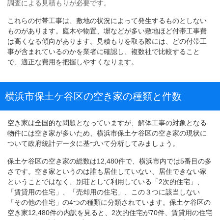
調査による見積もりが必要です。
これらの付帯工事は、敷地の状況によって発生するものとしない
ものがあります。庭木や物置、塀などが多い敷地ほど付帯工事費
は高くなる傾向があります。見積もりを取る際には、どの付帯工
事が含まれているのかを業者に確認し、複数社で比較すること
で、適正な費用を把握しやすくなります。
横浜市保土ケ谷区の空き家の種類と件数
空き家は全国的な問題となっていますが、解体工事の対象となる
物件には空き家が多いため、横浜市保土ケ谷区の空き家の現状に
ついて政府統計データに基づいて分析してみましょう。
保土ケ谷区の空き家の総数は12,480件で、横浜市内では5番目の多
さです。空き家というのは誰も居住していない、居住できない家
ということではなく、別荘として利用している「2次的住宅」、
「賃貸用の住宅」、「売却用の住宅」、この３つに該当しない
「その他の住宅」の4つの種類に分類されています。保土ケ谷区の
空き家12,480件の内訳を見ると、2次的住宅が70件、賃貸用の住宅