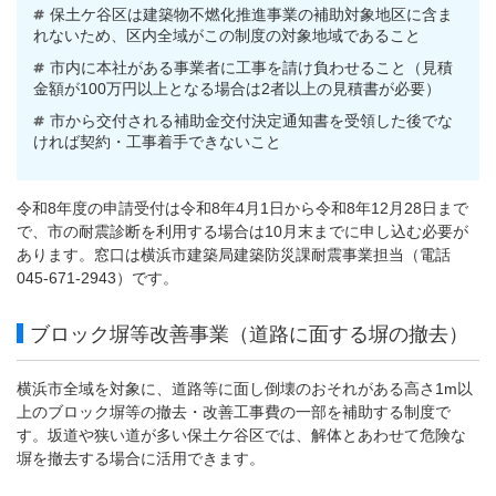
保土ケ谷区は建築物不燃化推進事業の補助対象地区に含ま
れないため、区内全域がこの制度の対象地域であること
市内に本社がある事業者に工事を請け負わせること（見積
金額が100万円以上となる場合は2者以上の見積書が必要）
市から交付される補助金交付決定通知書を受領した後でな
ければ契約・工事着手できないこと
令和8年度の申請受付は令和8年4月1日から令和8年12月28日まで
で、市の耐震診断を利用する場合は10月末までに申し込む必要が
あります。窓口は横浜市建築局建築防災課耐震事業担当（電話
045-671-2943）です。
ブロック塀等改善事業（道路に面する塀の撤去）
横浜市全域を対象に、道路等に面し倒壊のおそれがある高さ1m以
上のブロック塀等の撤去・改善工事費の一部を補助する制度で
す。坂道や狭い道が多い保土ケ谷区では、解体とあわせて危険な
塀を撤去する場合に活用できます。