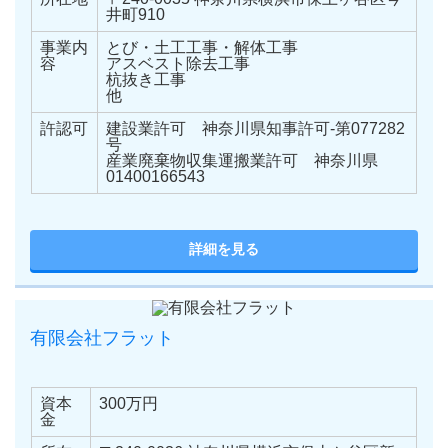
井町910
事業内
とび・土工工事・解体工事
容
アスベスト除去工事
杭抜き工事
他
許認可
建設業許可 神奈川県知事許可-第077282
号
産業廃棄物収集運搬業許可 神奈川県
01400166543
詳細を見る
有限会社フラット
資本
300万円
金