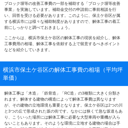
ブロック塀等の改善工事費の一部を補助する「ブロック塀等改善
事業」を実施しています。補助金交付の申請前に事前相談を行
い、回答を受ける必要があります。このように、保土ケ谷区が属
する横浜市には様々な補助制度がありますので、解体工事の着工
前にしっかりと調べておきましょう。
ここからは、横浜市保土ケ谷区の解体工事の現状を紹介し、解体
工事費用の相場、解体工事を依頼する上で留意するべきポイント
などを紹介していきます。
横浜市保土ケ谷区の解体工事費の相場（平均坪
単価）
解体工事は「木造」「鉄骨造」「RC造」の3種類に大きく分類さ
れます。解体する建物の構造によって解体工事費は異なります
が、その建物の立地環境も重要となります。保土ケ谷区は2つの川
と3つの丘で形成された坂の街です。なかには狭くて急な坂道もあ
り、こういった場所には解体工事に必要な大型車両や重機が入ら
ないこともあります。そのような環境に立地する建物の場合は手