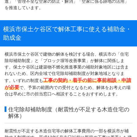
進」「管理不全な空家の防止・解消」「空家に係る跡地の活用」
を推進しています。
横浜市保土ケ谷区で解体工事に使える補助金・
助成金
横浜市保土ケ谷区で建物の解体を検討する場合、横浜市の「住宅
除却補助制度」と「ブロック塀等改善事業」が解体に関係しま
す。保土ケ谷区は建築物不燃化推進事業の補助対象地区には含ま
れないため、区内全域で住宅除却補助制度が対象地域となりま
工事の契約・着手の前に事前相談・申請
す。いずれの制度も
が必要
で、予算の範囲内での受付となるため、解体をお考えの場
合は早めに市の担当窓口へ相談することをおすすめします。
住宅除却補助制度（耐震性が不足する木造住宅の
解体）
耐震性が不足する木造住宅等の解体工事費用の一部を横浜市が補