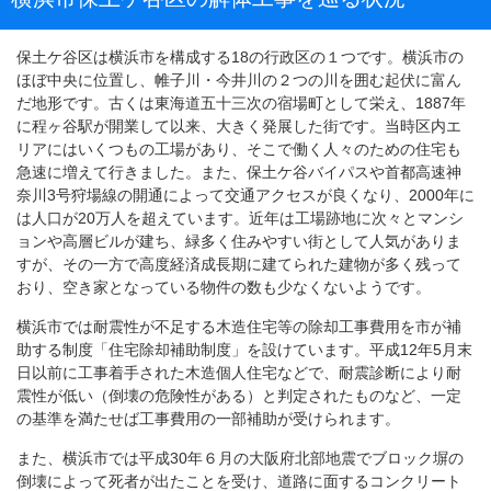
保土ケ谷区は横浜市を構成する18の行政区の１つです。横浜市の
ほぼ中央に位置し、帷子川・今井川の２つの川を囲む起伏に富ん
だ地形です。古くは東海道五十三次の宿場町として栄え、1887年
に程ヶ谷駅が開業して以来、大きく発展した街です。当時区内エ
リアにはいくつもの工場があり、そこで働く人々のための住宅も
急速に増えて行きました。また、保土ケ谷バイパスや首都高速神
奈川3号狩場線の開通によって交通アクセスが良くなり、2000年に
は人口が20万人を超えています。近年は工場跡地に次々とマンシ
ョンや高層ビルが建ち、緑多く住みやすい街として人気がありま
すが、その一方で高度経済成長期に建てられた建物が多く残って
おり、空き家となっている物件の数も少なくないようです。
横浜市では耐震性が不足する木造住宅等の除却工事費用を市が補
助する制度「住宅除却補助制度」を設けています。平成12年5月末
日以前に工事着手された木造個人住宅などで、耐震診断により耐
震性が低い（倒壊の危険性がある）と判定されたものなど、一定
の基準を満たせば工事費用の一部補助が受けられます。
また、横浜市では平成30年６月の大阪府北部地震でブロック塀の
倒壊によって死者が出たことを受け、道路に面するコンクリート