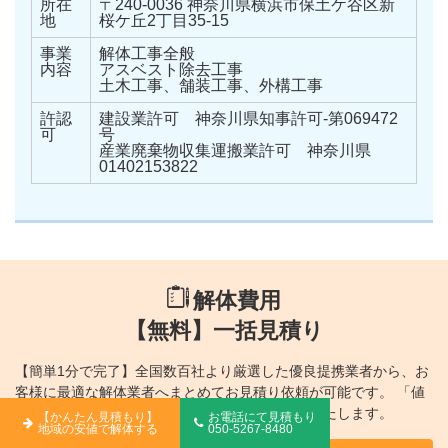
所在
〒240-0036 神奈川県横浜市保土ケ谷区新
地
桜ケ丘2丁目35-15
事業
解体工事全般
内容
アスベスト除去工事
土木工事、舗装工事、外構工事
許認
建設業許可 神奈川県知事許可-第069472
可
号
産業廃棄物収集運搬業許可 神奈川県
01402153822
解体費用
【無料】一括見積り
【簡単1分で完了】全国数百社より厳選した優良提携業者から、
お
客様に最適な解体業者へまとめてお見積り依頼が可能です。
「値
下げ交渉」から「お断りの連絡」も弊社が代行いたします。
【かんたん見積もり】
お電話にて見積もり
地域の安値で解体する
050-5267-8480