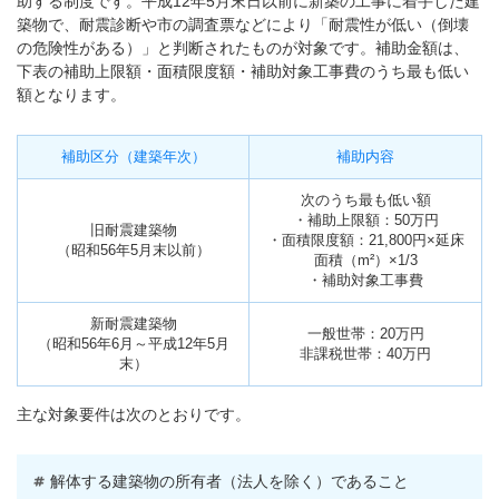
助する制度です。平成12年5月末日以前に新築の工事に着手した建
築物で、耐震診断や市の調査票などにより「耐震性が低い（倒壊
の危険性がある）」と判断されたものが対象です。補助金額は、
下表の補助上限額・面積限度額・補助対象工事費のうち最も低い
額となります。
補助区分（建築年次）
補助内容
次のうち最も低い額
・補助上限額：50万円
旧耐震建築物
・面積限度額：21,800円×延床
（昭和56年5月末以前）
面積（m²）×1/3
・補助対象工事費
新耐震建築物
一般世帯：20万円
（昭和56年6月～平成12年5月
非課税世帯：40万円
末）
主な対象要件は次のとおりです。
解体する建築物の所有者（法人を除く）であること