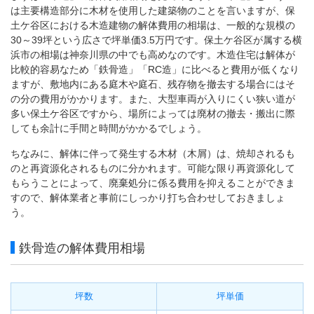
は主要構造部分に木材を使用した建築物のことを言いますが、保
土ケ谷区における木造建物の解体費用の相場は、一般的な規模の
30～39坪という広さで坪単価3.5万円です。保土ケ谷区が属する横
浜市の相場は神奈川県の中でも高めなのです。木造住宅は解体が
比較的容易なため「鉄骨造」「RC造」に比べると費用が低くなり
ますが、敷地内にある庭木や庭石、残存物を撤去する場合にはそ
の分の費用がかかります。また、大型車両が入りにくい狭い道が
多い保土ケ谷区ですから、場所によっては廃材の撤去・搬出に際
しても余計に手間と時間がかかるでしょう。
ちなみに、解体に伴って発生する木材（木屑）は、焼却されるも
のと再資源化されるものに分かれます。可能な限り再資源化して
もらうことによって、廃棄処分に係る費用を抑えることができま
すので、解体業者と事前にしっかり打ち合わせしておきましょ
う。
鉄骨造の解体費用相場
坪数
坪単価