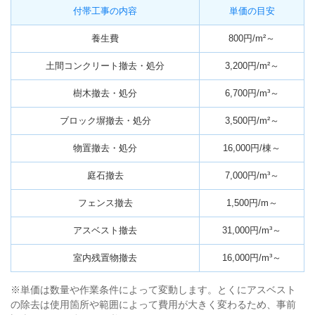
付帯工事の内容
単価の目安
養生費
800円/m²～
土間コンクリート撤去・処分
3,200円/m²～
樹木撤去・処分
6,700円/m³～
ブロック塀撤去・処分
3,500円/m²～
物置撤去・処分
16,000円/棟～
庭石撤去
7,000円/m³～
フェンス撤去
1,500円/m～
アスベスト撤去
31,000円/m³～
室内残置物撤去
16,000円/m³～
※単価は数量や作業条件によって変動します。とくにアスベスト
の除去は使用箇所や範囲によって費用が大きく変わるため、事前