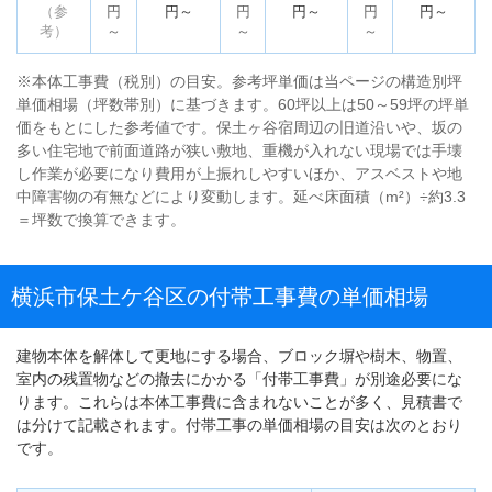
（参
円
円～
円
円～
円
円～
考）
～
～
～
※本体工事費（税別）の目安。参考坪単価は当ページの構造別坪
単価相場（坪数帯別）に基づきます。60坪以上は50～59坪の坪単
価をもとにした参考値です。保土ヶ谷宿周辺の旧道沿いや、坂の
多い住宅地で前面道路が狭い敷地、重機が入れない現場では手壊
し作業が必要になり費用が上振れしやすいほか、アスベストや地
中障害物の有無などにより変動します。延べ床面積（m²）÷約3.3
＝坪数で換算できます。
横浜市保土ケ谷区の付帯工事費の単価相場
建物本体を解体して更地にする場合、ブロック塀や樹木、物置、
室内の残置物などの撤去にかかる「付帯工事費」が別途必要にな
ります。これらは本体工事費に含まれないことが多く、見積書で
は分けて記載されます。付帯工事の単価相場の目安は次のとおり
です。