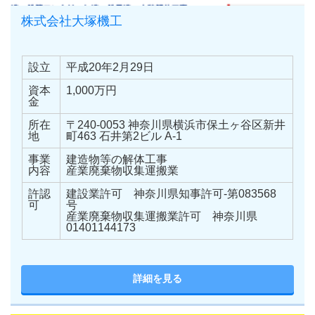
株式会社大塚機工
設立
平成20年2月29日
資本
1,000万円
金
所在
〒240-0053 神奈川県横浜市保土ヶ谷区新井
地
町463 石井第2ビル A-1
事業
建造物等の解体工事
内容
産業廃棄物収集運搬業
許認
建設業許可 神奈川県知事許可-第083568
可
号
産業廃棄物収集運搬業許可 神奈川県
01401144173
詳細を見る