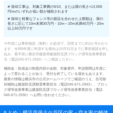
除却工事は、対象工事費の9/10、または塀の長さ×13,000
円/mのいずれか低い額が補助されます
除却と軽量なフェンス等の新設を合わせた上限額は、塀の
長さに応じて10m未満30万円・10m～20m未満40万円・20m
以上50万円です
※申請には事前相談（無料）が必須で、回答までに約2か月かかり
ます。令和8年度に申請する場合は10月31日までに事前相談を申し
込み、着手前に横浜市建築局建築防災課ブロック塀等改善事業担
当（電話045-671-2930）へご相談ください。
補助金・助成金の制度内容や金額、対象要件、申請期間は年度に
よって変わることがあり、受付を終了している場合もあります。
最新の情報は横浜市の公式ホームページでご確認のうえ、住宅除
却補助は建築防災課耐震事業担当（電話045-671-2943）、ブロッ
ク塀等改善事業は建築防災課ブロック塀等改善事業担当（電話
045-671-2930）へお問い合わせください。
まとめ：横浜市保土ケ谷区の家・空き家の解体