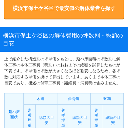
横浜市保土ケ谷区で最安値の解体業者を探す
横浜市保土ケ谷区の解体費用の坪数別・総額の
目安
上で紹介した構造別の坪単価をもとに、延べ床面積の坪数別に解
体工事の本体工事費（税別）のおおよその総額を試算したものが
下表です。坪単価は坪数が大きくなるほど割安になるため、各坪
数に対応する単価を掛けて算出しています。あくまで本体工事の
目安であり、後述の付帯工事費・諸経費・消費税は含みません。
木造
鉄骨造
RC造
参
参
参
延べ床
考
考
考
面積
総額の目
総額の目
総額の目
坪
坪
坪
安
安
安
単
単
単