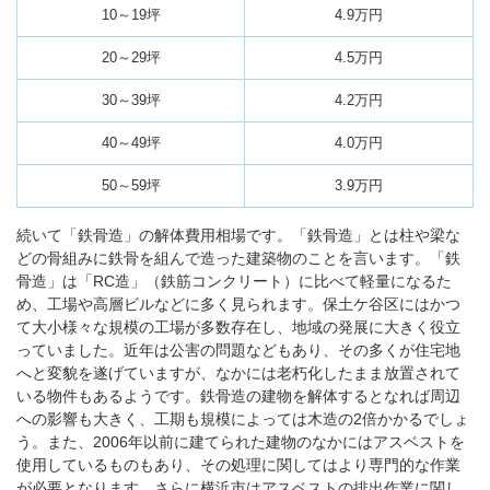
10～19坪
4.9万円
20～29坪
4.5万円
30～39坪
4.2万円
40～49坪
4.0万円
50～59坪
3.9万円
続いて「鉄骨造」の解体費用相場です。「鉄骨造」とは柱や梁な
どの骨組みに鉄骨を組んで造った建築物のことを言います。「鉄
骨造」は「RC造」（鉄筋コンクリート）に比べて軽量になるた
め、工場や高層ビルなどに多く見られます。保土ケ谷区にはかつ
て大小様々な規模の工場が多数存在し、地域の発展に大きく役立
っていました。近年は公害の問題などもあり、その多くが住宅地
へと変貌を遂げていますが、なかには老朽化したまま放置されて
いる物件もあるようです。鉄骨造の建物を解体するとなれば周辺
への影響も大きく、工期も規模によっては木造の2倍かかるでしょ
う。また、2006年以前に建てられた建物のなかにはアスベストを
使用しているものもあり、その処理に関してはより専門的な作業
が必要となります。さらに横浜市はアスベストの排出作業に関し