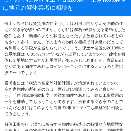
は地元の解体業者に相談を
保土ケ谷区には賃貸用の住宅もしくは利用目的がないその他の住
宅に空き家が多いのですが、なかには腐朽･破損がある老朽化した
物件もあり、廃墟のような状態となったまま放置されているもの
も少なくありません。そのような物件を相続で引き継いだとして
も利用する手段が見当たらないでしょう。保土ケ谷区の2019年の
公示地価は+0.83％とわずかながら上昇していますので、建物を解
体して更地にする方が利用価値があるかもしれません。商店街の
なかにある物件であればコインパーキングにするというのも選択
肢の一つでしょう。
横浜市には「横浜市空家等対策計画」が策定されていますので、
空き家物件の所有者の方は一度行政に相談してみると良いでしょ
う。「住宅除却補助制度」の対象物件であれば、除却工事費用の
一部を補助してもらうことができます。所有する空き家のことで
悩んだときにはこのような制度の利用についても積極的に相談し
てみましょう。
解体工事を行う場合は所有する物件の構造上の特徴や立地環境な
どを考え、その物件の解体工事に最適だと思われる地元の解体業