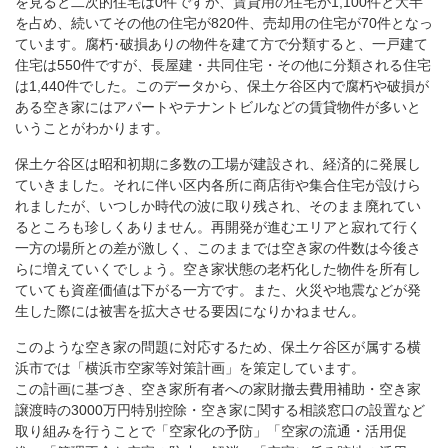
を見ると二次的住宅は0件ですが、賃貸用の住宅が1,100件と大半
を占め、続いてその他の住宅が820件、売却用の住宅が70件となっ
ています。腐朽･破損ありの物件を建て方で分類すると、一戸建て
住宅は550件ですが、長屋建・共同住宅・その他に分類される住宅
は1,440件でした。このデータから、保土ケ谷区内で腐朽や破損が
ある空き家にはアパートやテナントビルなどの賃貸物件が多いと
いうことがわかります。
保土ケ谷区は昭和初期に多数の工場が建設され、経済的に発展し
ていきました。それに伴い区内各所に商店街や集合住宅が設けら
れましたが、いつしか時代の波に取り残され、そのまま廃れてい
るところも珍しくありません。再開発が進むエリアと寂れて行く
一方の場所との差が激しく、このままでは空き家の件数は今後さ
らに増えていくでしょう。空き家状態の老朽化した物件を所有し
ていても資産価値は下がる一方です。また、火災や地震などが発
生した際には被害を拡大させる要因になりかねません。
このような空き家の問題に対応するため、保土ケ谷区が属する横
浜市では「横浜市空家等対策計画」を策定しています。
この計画に基づき、空き家所有者への家財撤去費用補助・空き家
譲渡時の3000万円特別控除・空き家に関する相談窓口の設置など
取り組みを行うことで「空家化の予防」「空家の流通・活用促