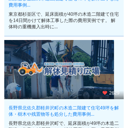
費用事例...
東京都杉並区で、延床面積が40坪の木造二階建て住宅
を14日間かけて解体工事した際の費用実例です。 解
体時の重機搬入出時に...
2629
長野県北佐久郡軽井沢町の木造二階建て住宅49坪を解
体・樹木や残置物等も処分した費用事例...
長野県北佐久郡軽井沢町で、延床面積が49坪の木造二