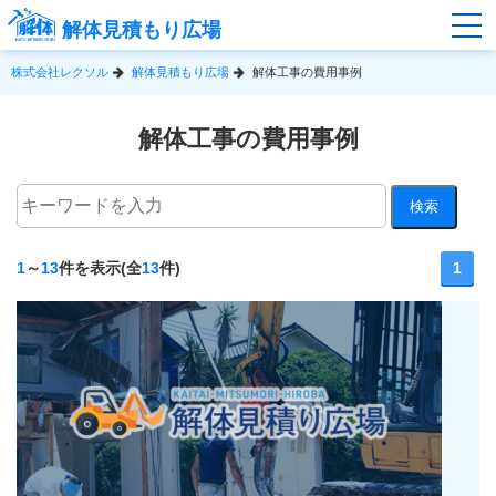
解体見積もり広場
株式会社レクソル
解体見積もり広場
解体工事の費用事例
解体工事の費用事例
1
～
13
件を表示(全
13
件)
1