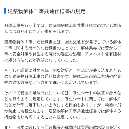
建築物解体工事共通仕様書の規定
解体工事を行う上では、建築物解体工事共通仕様書の規定も意識
しつつ取り組むことが求められます。
建築物解体工事共通仕様書とは、国土交通省が発行している解体
工事に関する統一的な仕様書のことです。解体業界では昔から工
事の安全対策や発生する廃材の適正な処理、アスベスト含有建材
の処分方法などが課題となっていました。
そうした課題に対する統一的な対応として規定が盛り込まれたも
のが建築物解体工事共通仕様書です。解体工事の施工方法や廃棄
物の運搬方法なども含めて細かく規定されています。
その中で粉塵の飛散防止については、養生シートの設置や散水な
どを行うように規定しています。養生シートに関しては、解体片
などが外部に落下しないようにする目的もありますが、粉塵の飛
散防止にも役立ちます。建築物解体工事共通仕様書では解体する
構造物よりも高くすることを規定しています。
また、散水に関しても圧砕機等の稼動時は専用の散水設備を近く