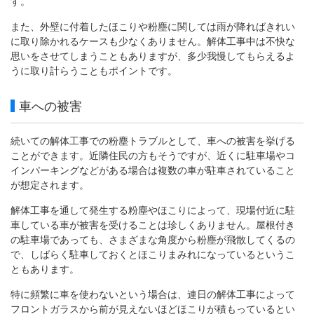
す。
また、外壁に付着したほこりや粉塵に関しては雨が降ればきれい
に取り除かれるケースも少なくありません。解体工事中は不快な
思いをさせてしまうこともありますが、多少我慢してもらえるよ
うに取り計らうこともポイントです。
車への被害
続いての解体工事での粉塵トラブルとして、車への被害を挙げる
ことができます。近隣住民の方もそうですが、近くに駐車場やコ
インパーキングなどがある場合は複数の車が駐車されていること
が想定されます。
解体工事を通して発生する粉塵やほこりによって、現場付近に駐
車している車が被害を受けることは珍しくありません。屋根付き
の駐車場であっても、さまざまな角度から粉塵が飛散してくるの
で、しばらく駐車しておくとほこりまみれになっているというこ
ともあります。
特に頻繁に車を使わないという場合は、連日の解体工事によって
フロントガラスから前が見えないほどほこりが積もっているとい