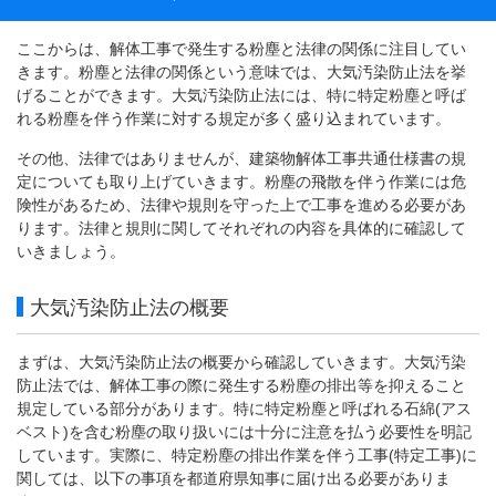
ここからは、解体工事で発生する粉塵と法律の関係に注目してい
きます。粉塵と法律の関係という意味では、大気汚染防止法を挙
げることができます。大気汚染防止法には、特に特定粉塵と呼ば
れる粉塵を伴う作業に対する規定が多く盛り込まれています。
その他、法律ではありませんが、建築物解体工事共通仕様書の規
定についても取り上げていきます。粉塵の飛散を伴う作業には危
険性があるため、法律や規則を守った上で工事を進める必要があ
ります。法律と規則に関してそれぞれの内容を具体的に確認して
いきましょう。
大気汚染防止法の概要
まずは、大気汚染防止法の概要から確認していきます。大気汚染
防止法では、解体工事の際に発生する粉塵の排出等を抑えること
規定している部分があります。特に特定粉塵と呼ばれる石綿(アス
ベスト)を含む粉塵の取り扱いには十分に注意を払う必要性を明記
しています。実際に、特定粉塵の排出作業を伴う工事(特定工事)に
関しては、以下の事項を都道府県知事に届け出る必要がありま