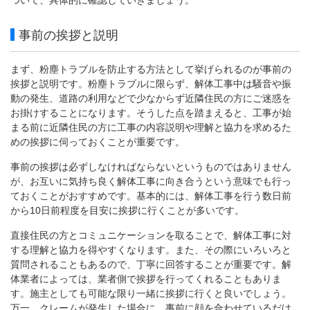
ついて、具体的に確認していきましょう。
事前の挨拶と説明
まず、粉塵トラブルを防止する方法として挙げられるのが事前の
挨拶と説明です。粉塵トラブルに限らず、解体工事中は騒音や振
動の発生、道路の利用などで少なからず近隣住民の方にご迷惑を
お掛けすることになります。そうした点を踏まえると、工事が始
まる前に近隣住民の方に工事の内容説明や理解と協力を求めるた
めの挨拶に伺っておくことが重要です。
事前の挨拶は必ずしなければならないというものではありません
が、お互いに気持ち良く解体工事に向き合うという意味でも行っ
ておくことがおすすめです。基本的には、解体工事を行う数日前
から10日前程度を目安に挨拶に行くことが多いです。
直接住民の方とコミュニケーションを取ることで、解体工事に対
する理解と協力を得やすくなります。また、その際にいろいろと
質問されることもあるので、丁寧に回答することが重要です。解
体業者によっては、業者側で挨拶を行ってくれることもありま
す。施主としても可能な限り一緒に挨拶に行くと良いでしょう。
万一、クレームが発生した場合に、事前に顔を合わせているだけ