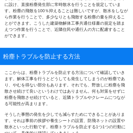
に設け、直接粉塵発生部に常時散水を行うことを規定していま
す。粉塵の飛散を100％抑えることは難しいですが、散水をしなが
ら作業を行うことで、多少なりとも飛散する粉塵の量を抑えるこ
とができます。こうした建築物解体工事共通仕様書の規定を踏ま
えつつ作業を行うことで、近隣住民や通行人の方に配慮すること
ができます。
粉塵トラブルを防止する方法
ここからは、粉塵トラブルを防止する方法について確認していき
ます。解体工事を行うとどうしても発生してしまうのが粉塵であ
り、やむを得ない部分もあります。それでも、野放しに粉塵を飛
散させ続けて良いというわけではありません。何も対策をせずに
粉塵を飛散させ続けていると、近隣トラブルやクレームにつなが
る可能性が高まります。
そうした事態の発生を少しでも減らすためにできることがありま
す。それは事前の挨拶や養生シートの設置、防飛ネットの設置や
散水といった行動です。粉塵トラブルを防止する1つ1つの行動に