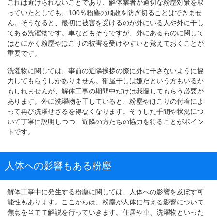
これは避けられないことであり、解体業者が適切な粉塵対策を取
っていたとしても、100％粉塵の飛散を防ぎ切ることはできませ
ん。そうなると、最初に被害を受けるのが外にいる人や外に干し
てある洗濯物です。車などもそうですが、外にあるものに関して
はとにかく粉塵やほこりの被害を受けやすいと覚えておくことが
重要です。
洗濯物に関しては、事前の近隣挨拶の際に外に干さないように協
力してもらうしかありません。部屋干しは嫌だという方もいるか
もしれませんが、解体工事の期間中だけは我慢してもらう必要が
あります。外に洗濯物を干していると、粉塵やほこりの付着によ
って再び洗濯せざるを得なくなります。そうした手間や状況につ
いて丁寧に説明しつつ、近隣の方たちの協力を得ることがポイン
トです。
人体への影響もある粉塵
解体工事中に発生する粉塵に関しては、人体への影響を及ぼす可
能性もあります。ここからは、粉塵が人体に与える影響について
焦点を当てて解説を行っていきます。住居や車、洗濯物といった