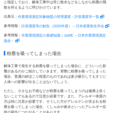
と指定しており、解体工事中は常に散水などをしながら粉塵の飛
散を抑えるように呼びかけています。
出典元：
作業環境測定対象物質の管理濃度・許容濃度等一覧
参考情報：
許容濃度等の勧告（2020年度） – 日本産業衛生学会
参考情報：
作業環境測定の基礎知識｜JaWE －日本作業環境測定
協会－
粉塵を吸ってしまった場合
解体工事で発生する粉塵を吸ってしまった場合に、どういった影
響があるのかご紹介していきます。実際に粉塵を吸ってしまった
場合、普通の砂ぼこり程度のものであれば多少吸引してもすぐに
人体への影響が出ることはないでしょう。
ただし、小さなお子様などが粉塵を吸ってしまうのは健康上良く
ないことでもあるので注意が必要です。また、アレルギー体質の
方は特に注意が必要です。そうした方がアレルゲンが含まれる粉
塵を吸ってしまった場合、くしゃみや鼻水といったアレルギー症
状の発生につながることがあります。