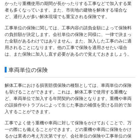
かったり重機使用の期間が長かったりする工事などで加入する業
者も多くなっています。また、市街地の建物を解体する場合な
ど、通行人が多い解体現場でも重宝される保険です。
工事単位の保険に関しては、工事内容の請負金額によって保険料
の負担額が決定します。会社単位の保険と同様に、一律で決まっ
た金額があるわけではありません。また、加入した工事のみに適
用されることになります。他の工事で保険を適用させたい場合
は、また保険に加入し直す必要があるので覚えておきましょう。
車両単位の保険
解体工事における損害賠償保険の種類としては、車両単位の保険
も挙げることができます。これは、解体工事で使用する重機な
ど、車両単位で加入する年間契約の保険となります。重機や車両
の誤操作やトラブルによって生じた事故の補償を受ける目的で加
入することができます。
工事でよく使う重機や車両に対して保険をかけておくことで、万
一の際にも備えることができます。どの重機や車両に保険をかけ
るかは業者の考え方次第ですが、会社単位の保険や工事単位の保