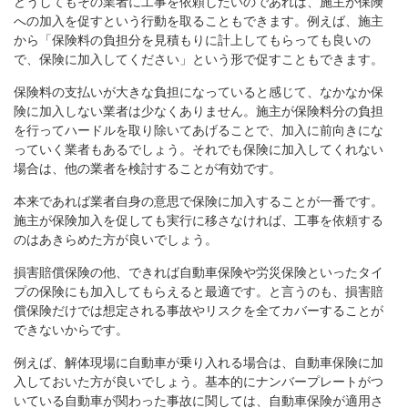
どうしてもその業者に工事を依頼したいのであれば、施主が保険
への加入を促すという行動を取ることもできます。例えば、施主
から「保険料の負担分を見積もりに計上してもらっても良いの
で、保険に加入してください」という形で促すこともできます。
保険料の支払いが大きな負担になっていると感じて、なかなか保
険に加入しない業者は少なくありません。施主が保険料分の負担
を行ってハードルを取り除いてあげることで、加入に前向きにな
っていく業者もあるでしょう。それでも保険に加入してくれない
場合は、他の業者を検討することが有効です。
本来であれば業者自身の意思で保険に加入することが一番です。
施主が保険加入を促しても実行に移さなければ、工事を依頼する
のはあきらめた方が良いでしょう。
損害賠償保険の他、できれば自動車保険や労災保険といったタイ
プの保険にも加入してもらえると最適です。と言うのも、損害賠
償保険だけでは想定される事故やリスクを全てカバーすることが
できないからです。
例えば、解体現場に自動車が乗り入れる場合は、自動車保険に加
入しておいた方が良いでしょう。基本的にナンバープレートがつ
いている自動車が関わった事故に関しては、自動車保険が適用さ