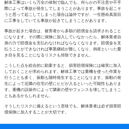
解体工事はいくら万全の体制で臨んでも、何らかの不注意や不手
際によって事故が発生してしまうことがあります。事故を起こそ
うと思って起こしてしまった場合は論外ですが、一生懸命真面目
に工事をしていても事故が起きてしまうことがあります。
事故が起きた場合は、被害者から多額の賠償金を請求されること
になります。その際に保険に加入していなかったら、解体業者自
身の力で賠償金を支払わなければならなくなります。賠償金を支
払うことができなければ事業継続が難しくなり、倒産といった憂
き目を見ることになるリスクも排除できません。
こうした点を総合的に勘案すると、損害賠償保険には確実に加入
しておくことが求められます。解体工事では重機を使った作業を
行うことも多く、振動も随時発生することになります。振動の発
生によって近隣の住宅の壁にヒビが入るといった可能性もありま
す。重機の誤操作によって隣家の壁やフェンスを壊してしまうこ
ともあるかもしれません。
そうしたリスクに備えるという意味でも、解体業者は必ず損害賠
償保険に加入することが大切です。