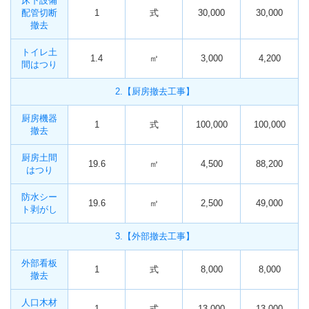
床下設備
配管切断
1
式
30,000
30,000
撤去
トイレ土
1.4
㎡
3,000
4,200
間はつり
2.【厨房撤去工事】
厨房機器
1
式
100,000
100,000
撤去
厨房土間
19.6
㎡
4,500
88,200
はつり
防水シー
19.6
㎡
2,500
49,000
ト剥がし
3.【外部撤去工事】
外部看板
1
式
8,000
8,000
撤去
人口木材
1
式
13,000
13,000