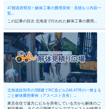
47都道府県別！解体工事の費用実例・見積もり内容一
覧...
この記事の目次 北海道で行われた解体工事の費用...
北海道紋別市の3階建てRC造ビル246.47坪の一棟まる
ごと解体費用事例（アスベスト含有）...
東京在住で遠方にビルを所有している方から解体のご
相談事例。 ＲＣの三階建てビルでアスベストが使用さ