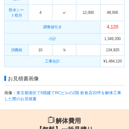
防水シー
4
㎥
12,000
48,000
ト処分
4,120
調整値引き
小計
1,349,200
消費税
10
％
134,920
工事合計
¥1,484,120
お見積書画像
画像：
東京都港区で5階建てRCビルの2階 飲食店20坪を解体工事
した際のお見積書
解体費用