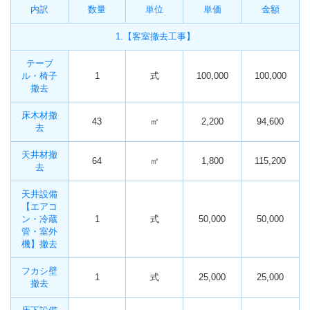
内訳
数量
単位
単価
金額
1.【客室撤去工事】
テーブ
ル・椅子
1
式
100,000
100,000
撤去
床木材撤
43
㎡
2,200
94,600
去
天井材撤
64
㎡
1,800
115,200
去
天井設備
【エアコ
ン・冷蔵
1
式
50,000
50,000
管・室外
機】撤去
フカシ壁
1
式
25,000
25,000
撤去