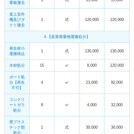
看板撤去
屋上室外
機及びダ
1
式
120,000
120,000
クト撤去
4.【産業廃棄物運搬処分】
発生材小
1
式
130,000
130,000
運搬積込
木材処分
15
㎥
8,000
120,000
ボード処
分【再生
4
㎥
23,000
92,000
不可】
コンクリ
ートガラ
8
㎥
4,000
32,000
処分
廃プラス
チック類
1
式
30,000
30,000
処分